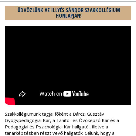
ÜDVÖZLÜNK AZ ILLYÉS SÁNDOR SZAKKOLLÉGIUM
HONLAPJÁN!
Szakkollégiumunk tagjai főként a Bárczi Gusztáv
Gyógypedagógiai Kar, a Tanító- és Óvóképző Kar és a
Pedagógiai és Pszichológiai Kar hallgatói, illetve a
tanárképzésben részt vevő hallgatók. Célunk, hogy a