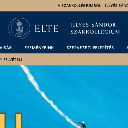
Események
ELTE a
Hírek
A SZAKKOLLÉGIUMRÓL
ILLYÉS SÁN
sajtóban
AISÁG
ESEMÉNYEINK
SZERVEZETI FELÉPÍTÉS
>
FELVÉTELI