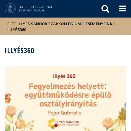
Események
ELTE a
Hírek
sajtóban
>
>
ELTE ILLYÉS SÁNDOR SZAKKOLLÉGIUM
ESEMÉNYEINK
ILLYÉS360
ILLYÉS360