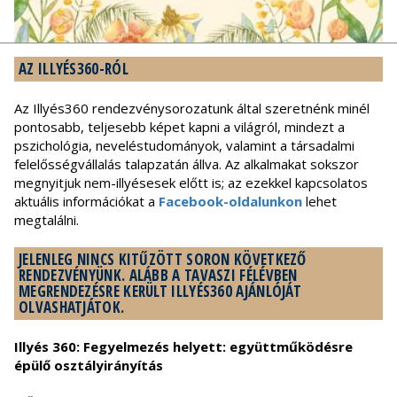
AZ ILLYÉS360-RÓL
Az Illyés360 rendezvénysorozatunk által szeretnénk minél
pontosabb, teljesebb képet kapni a világról, mindezt a
pszichológia, neveléstudományok, valamint a társadalmi
felelősségvállalás talapzatán állva. Az alkalmakat sokszor
megnyitjuk nem-illyésesek előtt is; az ezekkel kapcsolatos
aktuális információkat a
Facebook-oldalunkon
lehet
megtalálni.
JELENLEG NINCS KITŰZÖTT SORON KÖVETKEZŐ
RENDEZVÉNYÜNK. ALÁBB A TAVASZI FÉLÉVBEN
MEGRENDEZÉSRE KERÜLT ILLYÉS360 AJÁNLÓJÁT
OLVASHATJÁTOK.
Illyés 360: Fegyelmezés helyett: együttműködésre
épülő osztályirányítás