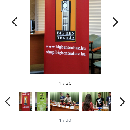
Megtekintés nagyobb méretben
1
/
30
1
/
30