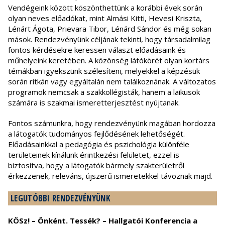
Vendégeink között köszönthettünk a korábbi évek során
olyan neves előadókat, mint Almási Kitti, Hevesi Kriszta,
Lénárt Ágota, Prievara Tibor, Lénárd Sándor és még sokan
mások. Rendezvényünk céljának tekinti, hogy társadalmilag
fontos kérdésekre keressen választ előadásaink és
műhelyeink keretében. A közönség látókörét olyan kortárs
témákban igyekszünk szélesíteni, melyekkel a képzésük
során ritkán vagy egyáltalán nem találkoznának. A változatos
programok nemcsak a szakkollégisták, hanem a laikusok
számára is szakmai ismeretterjesztést nyújtanak.
Fontos számunkra, hogy rendezvényünk magában hordozza
a látogatók tudományos fejlődésének lehetőségét.
Előadásainkkal a pedagógia és pszichológia különféle
területeinek kínálunk érintkezési felületet, ezzel is
biztosítva, hogy a látogatók bármely szakterületről
érkezzenek, releváns, újszerű ismeretekkel távoznak majd.
LEGUTÓBBI RENDEZVÉNYÜNK
KÖSz! – Önként. Tessék? – Hallgatói Konferencia a