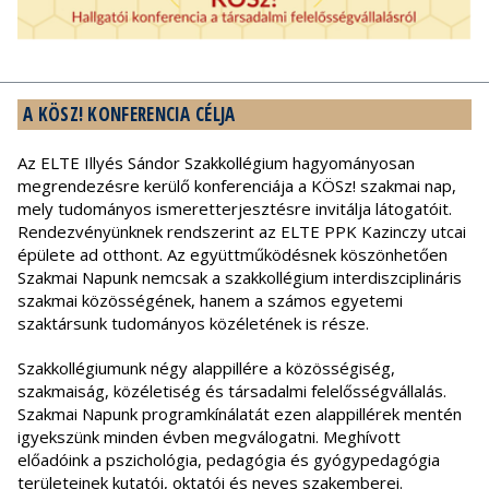
A KÖSZ! KONFERENCIA CÉLJA
Az ELTE Illyés Sándor Szakkollégium hagyományosan
megrendezésre kerülő konferenciája a KÖSz! szakmai nap,
mely tudományos ismeretterjesztésre invitálja látogatóit.
Rendezvényünknek rendszerint az ELTE PPK Kazinczy utcai
épülete ad otthont. Az együttműködésnek köszönhetően
Szakmai Napunk nemcsak a szakkollégium interdiszciplináris
szakmai közösségének, hanem a számos egyetemi
szaktársunk tudományos közéletének is része.
Szakkollégiumunk négy alappillére a közösségiség,
szakmaiság, közéletiség és társadalmi felelősségvállalás.
Szakmai Napunk programkínálatát ezen alappillérek mentén
igyekszünk minden évben megválogatni. Meghívott
előadóink a pszichológia, pedagógia és gyógypedagógia
területeinek kutatói, oktatói és neves szakemberei.