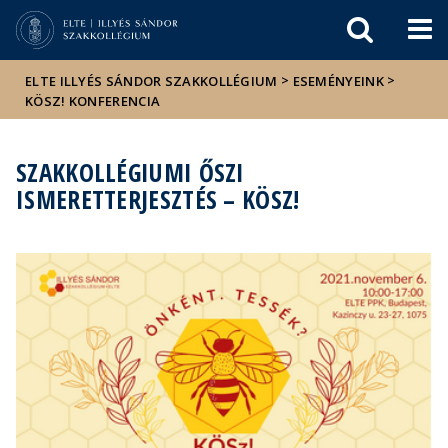
Események
ELTE a
Hírek
sajtóban
>
>
ELTE ILLYÉS SÁNDOR SZAKKOLLÉGIUM
ESEMÉNYEINK
KÖSZ! KONFERENCIA
SZAKKOLLÉGIUMI ŐSZI
ISMERETTERJESZTÉS – KÖSZ!