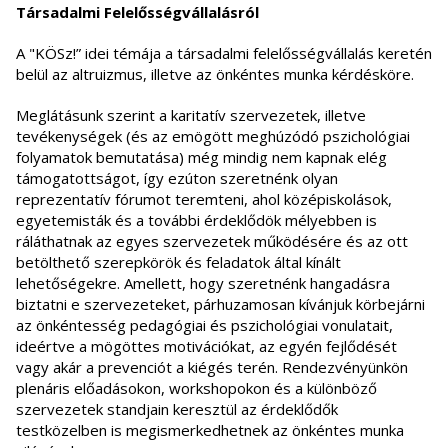
Társadalmi Felelősségvállalásról
A "KÖSz!” idei témája a társadalmi felelősségvállalás keretén
belül az altruizmus, illetve az önkéntes munka kérdésköre.
Meglátásunk szerint a karitatív szervezetek, illetve
tevékenységek (és az emögött meghúzódó pszichológiai
folyamatok bemutatása) még mindig nem kapnak elég
támogatottságot, így ezúton szeretnénk olyan
reprezentatív fórumot teremteni, ahol középiskolások,
egyetemisták és a további érdeklődök mélyebben is
ráláthatnak az egyes szervezetek működésére és az ott
betölthető szerepkörök és feladatok által kínált
lehetőségekre. Amellett, hogy szeretnénk hangadásra
biztatni e szervezeteket, párhuzamosan kívánjuk körbejárni
az önkéntesség pedagógiai és pszichológiai vonulatait,
ideértve a mögöttes motivációkat, az egyén fejlődését
vagy akár a prevenciót a kiégés terén. Rendezvényünkön
plenáris előadásokon, workshopokon és a különböző
szervezetek standjain keresztül az érdeklődők
testközelben is megismerkedhetnek az önkéntes munka