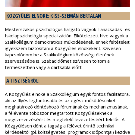
KÖZGYŰLÉS ELNÖKE: KISS-SZEMÁN BERTALAN
Mesterszakos pszichológus hallgató vagyok Tanácsadás- és
Iskolapszichológia specializáción. Elkötelezett híve vagyok a
Szakkollégium demokratikus működésének, ennek feltételeit
igyekszem biztosítani a Közgyűlés elnökeként. Szívesen
kapcsolódom be a Szakkollégium közösségi életének
szervezésébe is. Szabadidőmet szívesen töltöm a
természetben vagy a dartsábla előtt.
A TISZTSÉGRŐL:
A Közgyűlés elnöke a Szakkollégium egyik fontos facilitátora,
aki az Illyés legfontosabb és az egész működésünket
meghatározó döntéshozó fórumának és mechanizmusának,
a félévente többször megtartott Közgyűléseknek a
megszervezéséért és megfelelő levezetéséért felelős. A
Közgyűlésen dönt a tagság a félévet érintő technikai
kérdésektől (pl. költségvetés, programok időpontjai) kezdve