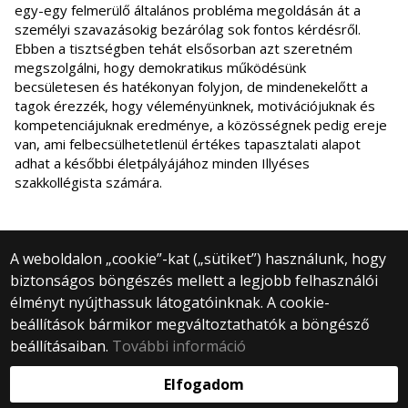
egy-egy felmerülő általános probléma megoldásán át a
személyi szavazásokig bezárólag sok fontos kérdésről.
Ebben a tisztségben tehát elsősorban azt szeretném
megszolgálni, hogy demokratikus működésünk
becsületesen és hatékonyan folyjon, de mindenekelőtt a
tagok érezzék, hogy véleményünknek, motivációjuknak és
kompetenciájuknak eredménye, a közösségnek pedig ereje
van, ami felbecsülhetetlenül értékes tapasztalati alapot
adhat a későbbi életpályájához minden Illyéses
szakkollégista számára.
A weboldalon „cookie”-kat („sütiket”) használunk, hogy
biztonságos böngészés mellett a legjobb felhasználói
© 2025 Eötvös Loránd Tudományegyetem
élményt nyújthassuk látogatóinknak. A cookie-
Minden jog fenntartva.
beállítások bármikor megváltoztathatók a böngésző
1053 Budapest, Egyetem tér 1–3.
Központi telefonszám: +36 1 411 6500
beállításaiban.
További információ
Webfejlesztés:
Elfogadom